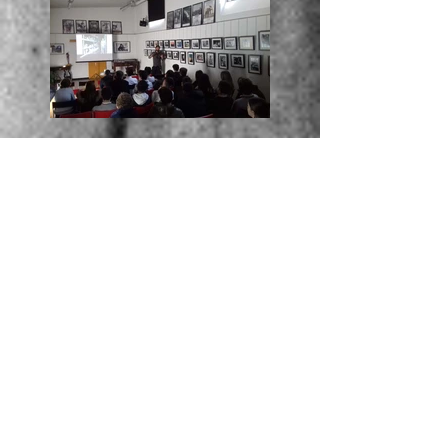
oggi a la Casa di Vetro
Alessandro Luigi Perna
ha incontrato anche gli
studenti della Canadian
Inter