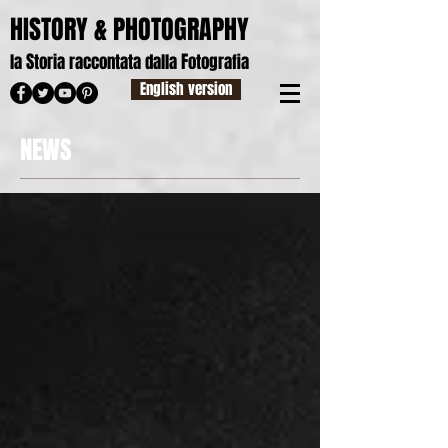
HISTORY & PHOTOGRAPHY
S
F
la
toria raccontata dalla
otografia
English version
NEWS