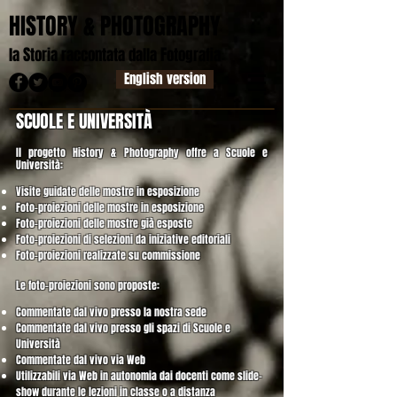
HISTORY & PHOTOGRAPHY
S
F
la
toria raccontata dalla
otografia
English version
SCUOLE E UNIVERSITÀ
Il progetto History & Photography offre a Scuole e
Università:
Visite guidate delle mostre in esposizione
Foto-proiezioni delle mostre in esposizione
Foto-proiezioni delle mostre già esposte
Foto-proiezioni di selezioni da iniziative editoriali
Foto-proiezioni realizzate su commissione
Le foto-proiezioni sono proposte:
Commentate dal vivo presso la nostra sede
Commentate dal vivo presso gli spazi di Scuole e
Università
Commentate dal vivo via Web
Utilizzabili via Web in autonomia dai docenti come slide-
show durante le lezioni in classe o a distanza