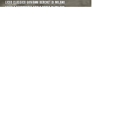
LICEO CLASSICO GIOVANNI BERCHET DI MILANO
SCUOLA SECONDARIA CARLO PORTA DI MILANO
SCUOLA SECONDARIA AGOSTINO GEMELLI DI MILANO
LICEO REGINA MARGHERITA DI TORINO
ENAIP, ENTE NAZIONALE ACLI ISTRUZIONE PROFESSIONALE,
PIEMONTE
LIECO LINGUISTICO DOMENICO BERTI DI TORINO
ISTITUTO TECNICO INDUSTRIALE AMEDEO AVOGADRO DI TORINO
LICEO ARTISTICO CARAVAGGIO DI MILANO
CANADIAN SCHOOL OF MILAN
LICEO ARTISTICO ENRICO DE NICOLA DI SESTO SAN GIOVANNI
LICEO STATALE G.M. COLOMBINI DI PIACENZA
ISTITUTO B. CAVALIERI DI MILANO
LICEO VIRGILIO DI MILANO
OLONA INTERNATIONAL SCHOOL
ISTITUTO G. ANTONIETTI DI ISEO
ITOS ALBE STEINER DI MILANO
LICEO FEDERICI DI TRESCORE BALNEARIO
Per informazioni, preventivi e prenotazioni
Alessandro Luigi Perna
338.59.53.881
-
alessandroluigiperna@alessandroluigiperna.com