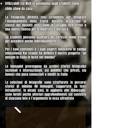
Utilizzabili via Web in autonomia dagli studenti come
slide-show da casa
La Fotografia diventa così strumento per integrare
l'insegnamento della Storia durante le lezioni in
classe
dei docenti utilizzando le lavagne interattive e
una nuova risorsa per la Didattica a Distanza
Gli studenti possono usufruire del servizio Home Vision
per accedere anche individualmente
Per i suoi contenuti e i suoi aspetti innovativi in campo
educational Rai Scuola ha definito il nostro progetto “un
unicum in Italia (e forse nel mondo)”
Le immagini provengono da archivi storici fotografici
nazionali e internazionali, sia pubblici che privati, sia
famosi che poco conosciuti o inediti in Italia
Le selezioni di fotografie sono strutturate in percorsi
storici di minimo 40 immagini, supportate da testi
introduttivi.
In alcuni casi, in aggiunta alle didascalie,
sono forniti anche ulteriori approfondimenti sul contesto
di ciascuna foto e l’argomento in essa affrontato