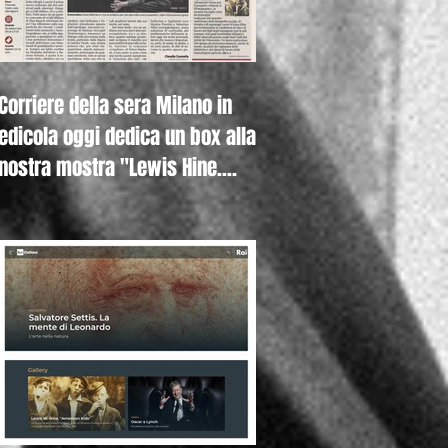
Corriere della sera Milano in
edicola oggi dedica un box alla
nostra mostra "Lewis Hine.
Americ