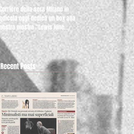
Corriere della sera Milano in
Raicultura.it con la nos
edicola oggi dedica un box alla
mostra "Lewis Hine. A
nostra mostra "Lewis Hine.
Kids" anche nella hom
Americ
Recent Posts