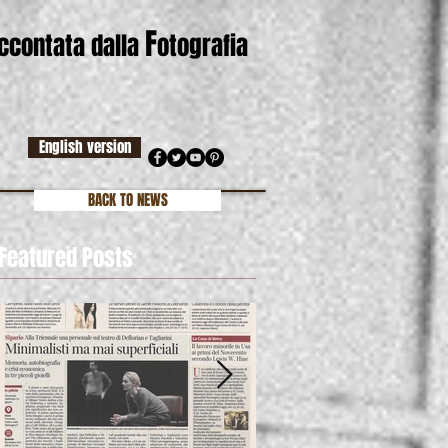
F
accontata dalla
otografia
English version
BACK TO NEWS
Featured Posts