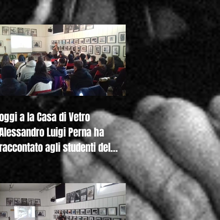
Piacenza
oggi a la Casa di Vetro
Alessandro Luigi Perna ha
raccontato agli studenti del
Liceo De Nicola di Se