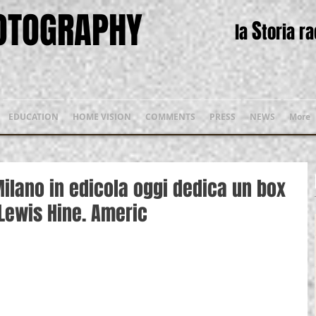
HOTOGRAPHY
S
la
toria r
EDUCATION
HOME VISION
COMMENTS
PRESS
NEWS
More
Milano in edicola oggi dedica un box
Lewis Hine. Americ