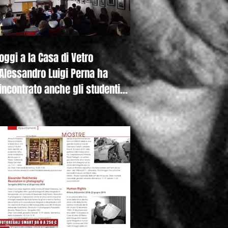
oggi a la Casa di Vetro
Alessandro Luigi Perna ha
incontrato anche gli studenti
della Canadian Inter