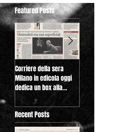
Featured Posts
Corriere della sera
Raicultura.it con la
Milano in edicola oggi
nostra mostra "Lew
dedica un box alla
Hine. American Kids
nostra mostra "Lewis
anche nella homep
Hine. Americ
Recent Posts