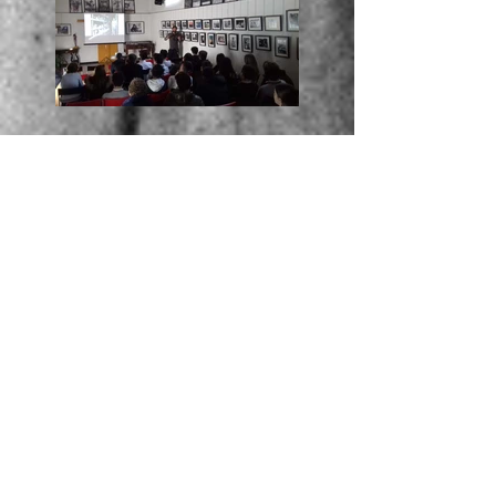
oggi a la Casa di Vetro
Alessandro Luigi Perna
ha incontrato anche gli
studenti della Canadian
Inter