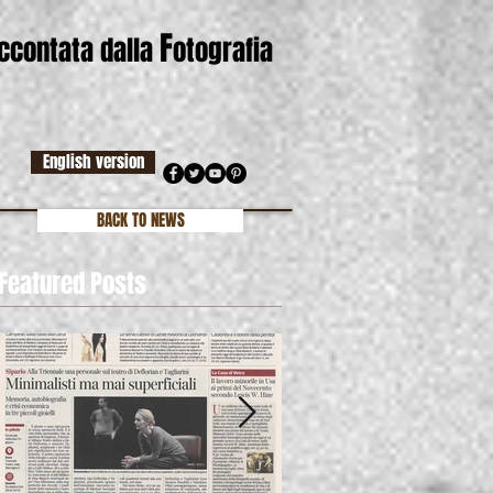
F
accontata dalla
otografia
English version
BACK TO NEWS
Featured Posts