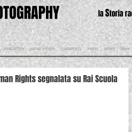
HOTOGRAPHY
S
la
toria r
EDUCATION
HOME VISION
COMMENTS
PRESS
NEWS
More
man Rights segnalata su Rai Scuola