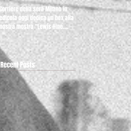
Corriere della sera Milano in
Raicultura.it con la nos
edicola oggi dedica un box alla
mostra "Lewis Hine. A
nostra mostra "Lewis Hine.
Kids" anche nella hom
Americ
Recent Posts