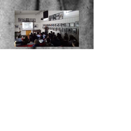
Nicola di Se
oggi a la Casa di Vetro
Alessandro Luigi Perna
ha incontrato anche gli
studenti della Canadian
Inter