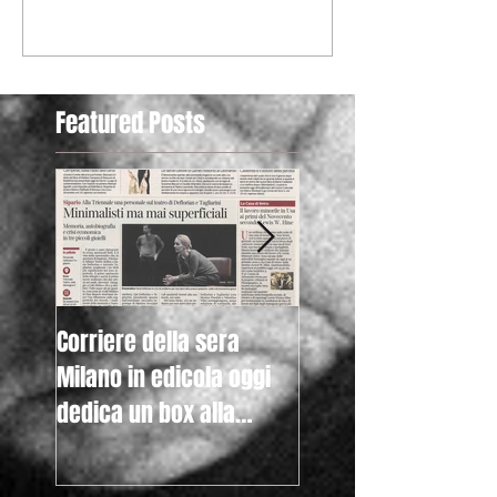
Scrivi un commento...
Featured Posts
Corriere della sera
Raicultura.it con la
Milano in edicola oggi
nostra mostra "Lew
dedica un box alla
Hine. American Kids
nostra mostra "Lewis
anche nella homep
Hine. Americ