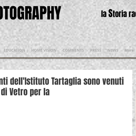
HOTOGRAPHY
S
la
toria r
EDUCATION
HOME VISION
COMMENTS
PRESS
NEWS
More
ti dell'Istituto Tartaglia sono venuti
di Vetro per la