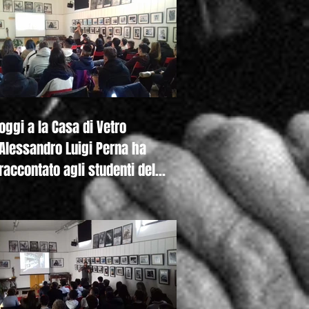
oggi a la Casa di Vetro
Alessandro Luigi Perna ha
raccontato agli studenti del
Liceo De Nicola di Se