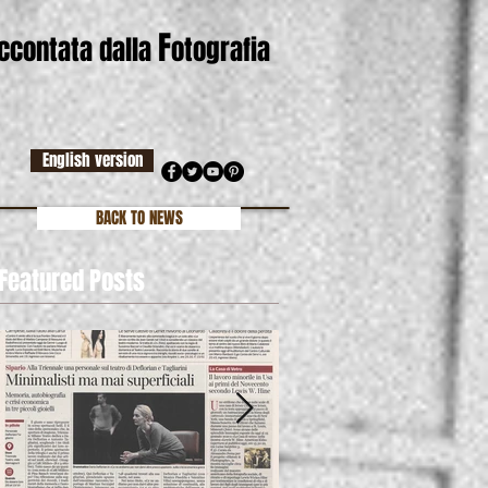
F
accontata dalla
otografia
English version
BACK TO NEWS
Featured Posts