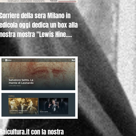
Corriere della sera Milano in
edicola oggi dedica un box alla
nostra mostra "Lewis Hine.
Americ
Raicultura.it con la nostra