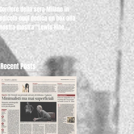
Corriere della sera Milano in
Raicultura.it con la nos
edicola oggi dedica un box alla
mostra "Lewis Hine. A
nostra mostra "Lewis Hine.
Kids" anche nella hom
Americ
Recent Posts