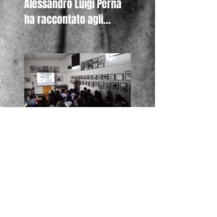
Alessandro Luigi Perna
ha raccontato agli
studenti del Liceo De
Nicola di Se
oggi a la Casa di Vetro
Alessandro Luigi Perna
ha incontrato anche gli
studenti della Canadian
Inter