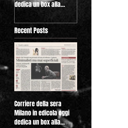
dedica un box alla
Hine. American Kids
nostra mostra "Lewis
anche nella homep
Hine. Americ
Recent Posts
Corriere della sera
Milano in edicola oggi
dedica un box alla