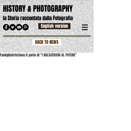
HISTORY & PHOTOGRAPHY
S
F
la
toria raccontata dalla
otografia
English version
BACK TO NEWS
FamigliaCristiana.it parla di "I BOLSCEVICHI AL POTERE"