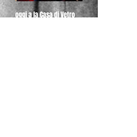
oggi a la Casa di Vetro
Alessandro Luigi Perna
ha incontrato anche gli
studenti della Canadian
Inter