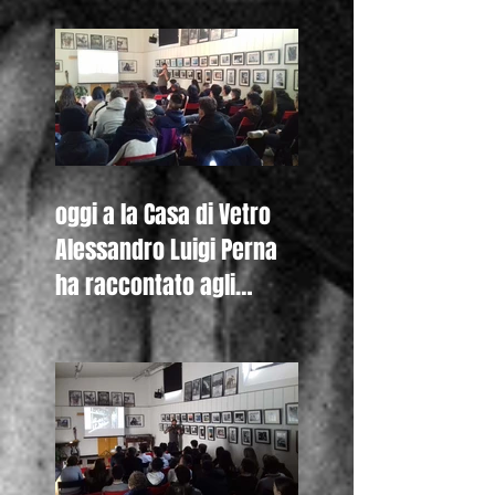
Colombini di Piacenza
oggi a la Casa di Vetro
Alessandro Luigi Perna
ha raccontato agli
studenti del Liceo De
Nicola di Se