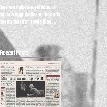
Corriere della sera Milano in
Raicultura.it con la nos
edicola oggi dedica un box alla
mostra "Lewis Hine. A
nostra mostra "Lewis Hine.
Kids" anche nella hom
Americ
Recent Posts