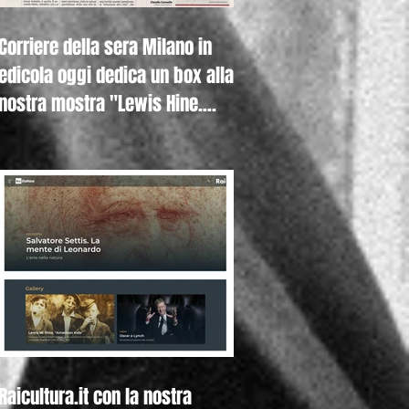
Corriere della sera Milano in
edicola oggi dedica un box alla
nostra mostra "Lewis Hine.
Americ
Raicultura.it con la nostra