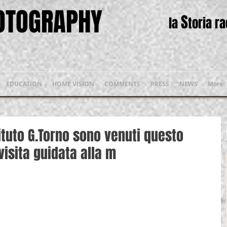
HOTOGRAPHY
S
la
toria r
EDUCATION
HOME VISION
COMMENTS
PRESS
NEWS
More
stituto G.Torno sono venuti questo
isita guidata alla m