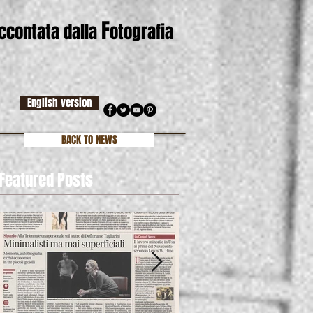
F
accontata dalla
otografia
English version
BACK TO NEWS
Featured Posts