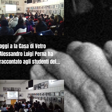
oggi a la Casa di Vetro
Alessandro Luigi Perna ha
raccontato agli studenti del
Liceo De Nicola di Se