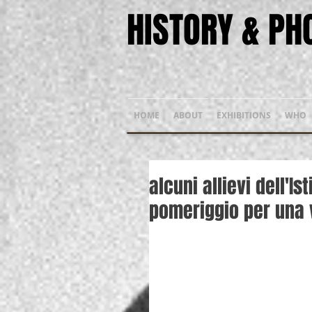
HISTORY & P
HOME
ABOUT
EXHIBITIONS
WHO
alcuni allievi dell'I
pomeriggio per una v