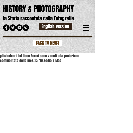
HISTORY & PHOTOGRAPHY
S
F
la
toria raccontata dalla
otografia
English version
BACK TO NEWS
gli studenti del liceo Fermi sono venuti alla proiezione
commentata della mostra "Assedio a Mad
Commenti