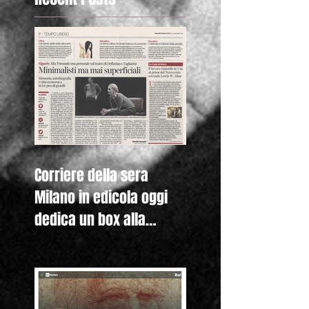
Corriere della sera
Milano in edicola oggi
dedica un box alla
nostra mostra "Lewis
Hine. Americ