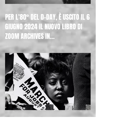
PER L'80° DEL D-DAY, È USCITO IL 6
GIUGNO 2024 IL NUOVO LIBRO DI
ZOOM ARCHIVES IN
COLLABORAZIONE CON H&P "D-DAY.
THE NORMANDY LANDINGS. THE
LIBERATION OF EUROPE. THE BEST