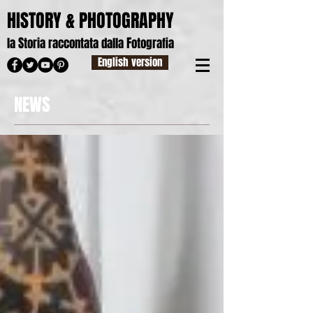
HISTORY & PHOTOGRAPHY
S
F
la
toria raccontata dalla
otografia
English version
NEWS