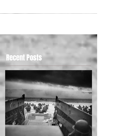
Il Giorno in edicola oggi
28
/
30
Recent Posts