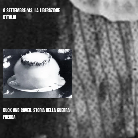
8 SETTEMBRE ‘43. LA LIBERAZIONE
D’ITALIA
DUCK AND COVER. STORIA DELLA GUERRA
FREDDA