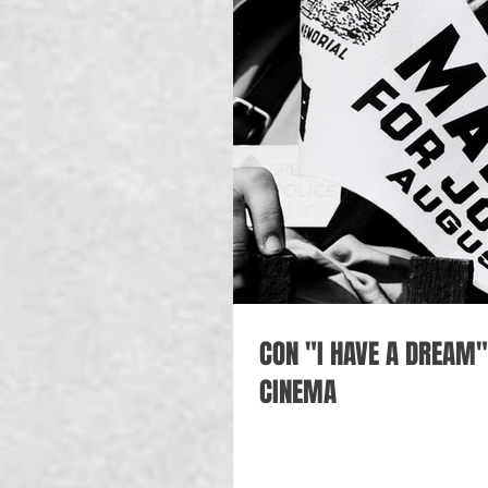
CON "I HAVE A DREAM"
CINEMA