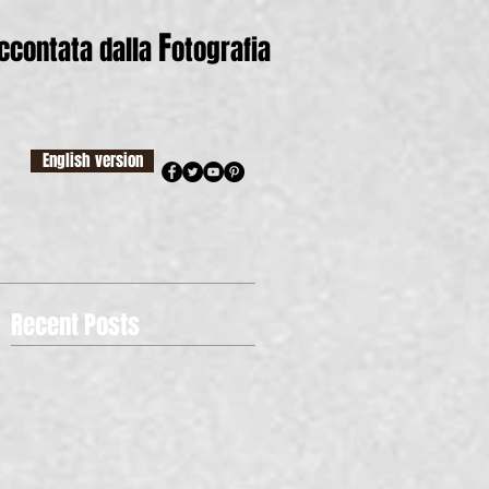
F
accontata dalla
otografia
English version
Recent Posts