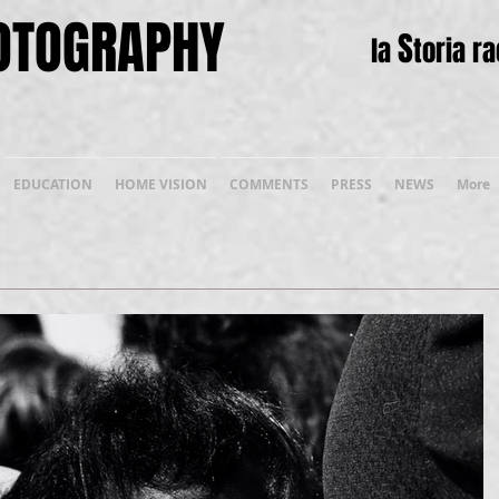
HOTOGRAPHY
S
la
toria r
EDUCATION
HOME VISION
COMMENTS
PRESS
NEWS
More