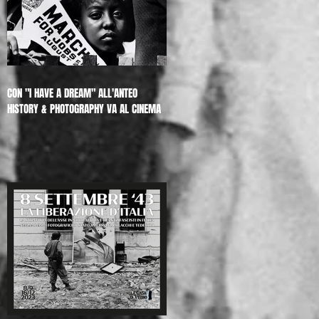
CON "I HAVE A DREAM" ALL'ANTEO
HISTORY & PHOTOGRAPHY VA AL CINEMA