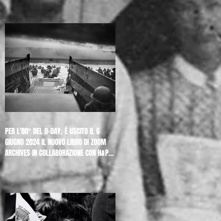
PER L'80° DEL D-DAY, È USCITO IL 6
GIUGNO 2024 IL NUOVO LIBRO DI ZOOM
ARCHIVES IN COLLABORAZIONE CON H&P
"D-DAY. THE NORMANDY LANDINGS. THE
LIBERATION OF EUROPE. THE BEST
PHOTOS"