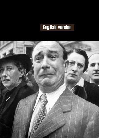
HISTORY & PHOTOGRAPHY
S
F
la
toria raccontata dalla
otografia
English version